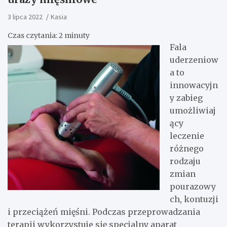
3 lipca 2022
Kasia
Czas czytania:
2
minuty
Fala
uderzeniow
a to
innowacyjn
y zabieg
umożliwiaj
ący
leczenie
różnego
rodzaju
zmian
pourazowy
ch, kontuzji
i przeciążeń mięśni. Podczas przeprowadzania
terapii wykorzystuje się specjalny aparat