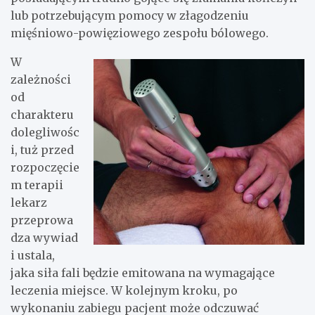
lub potrzebującym pomocy w złagodzeniu
mięśniowo-powięziowego zespołu bólowego.
W
zależności
od
charakteru
dolegliwośc
i, tuż przed
rozpoczęcie
m terapii
lekarz
przeprowa
dza wywiad
i ustala,
jaka siła fali będzie emitowana na wymagające
leczenia miejsce. W kolejnym kroku, po
wykonaniu zabiegu pacjent może odczuwać