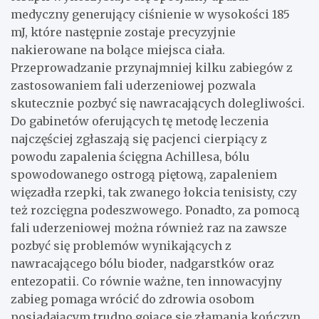
medyczny generujący ciśnienie w wysokości 185
mJ, które następnie zostaje precyzyjnie
nakierowane na bolące miejsca ciała.
Przeprowadzanie przynajmniej kilku zabiegów z
zastosowaniem fali uderzeniowej pozwala
skutecznie pozbyć się nawracających dolegliwości.
Do gabinetów oferujących tę metodę leczenia
najczęściej zgłaszają się pacjenci cierpiący z
powodu zapalenia ścięgna Achillesa, bólu
spowodowanego ostrogą piętową, zapaleniem
więzadła rzepki, tak zwanego łokcia tenisisty, czy
też rozcięgna podeszwowego. Ponadto, za pomocą
fali uderzeniowej można również raz na zawsze
pozbyć się problemów wynikających z
nawracającego bólu bioder, nadgarstków oraz
entezopatii. Co równie ważne, ten innowacyjny
zabieg pomaga wrócić do zdrowia osobom
posiadającym trudno gojące się złamania kończyn